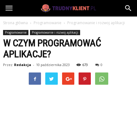
TrudnyKlient.pl
Strona główna
Programowanie
Programowanie i rozwoj aplikacji
Programowanie
Programowanie i rozwoj aplikacji
W CZYM PROGRAMOWAĆ
APLIKACJE?
Przez
Redakcja
-
10 października 2023
673
0