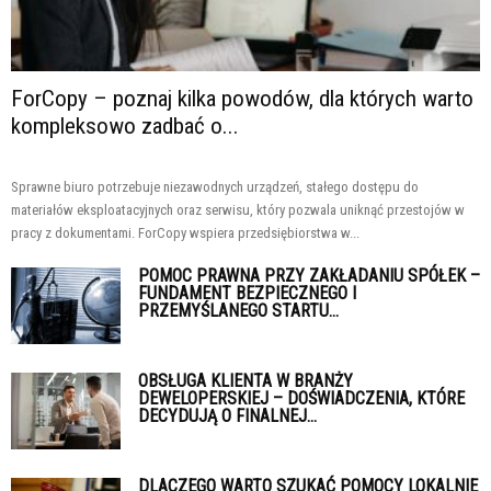
ForCopy – poznaj kilka powodów, dla których warto
kompleksowo zadbać o...
Sprawne biuro potrzebuje niezawodnych urządzeń, stałego dostępu do
materiałów eksploatacyjnych oraz serwisu, który pozwala uniknąć przestojów w
pracy z dokumentami. ForCopy wspiera przedsiębiorstwa w...
POMOC PRAWNA PRZY ZAKŁADANIU SPÓŁEK –
FUNDAMENT BEZPIECZNEGO I
PRZEMYŚLANEGO STARTU...
OBSŁUGA KLIENTA W BRANŻY
DEWELOPERSKIEJ – DOŚWIADCZENIA, KTÓRE
DECYDUJĄ O FINALNEJ...
DLACZEGO WARTO SZUKAĆ POMOCY LOKALNIE