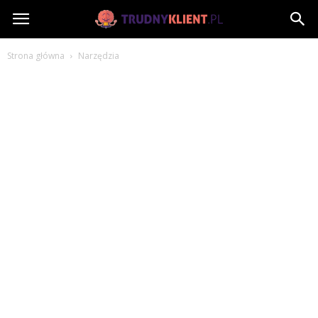
TrudnyKlient.pl
Strona główna
Narzędzia