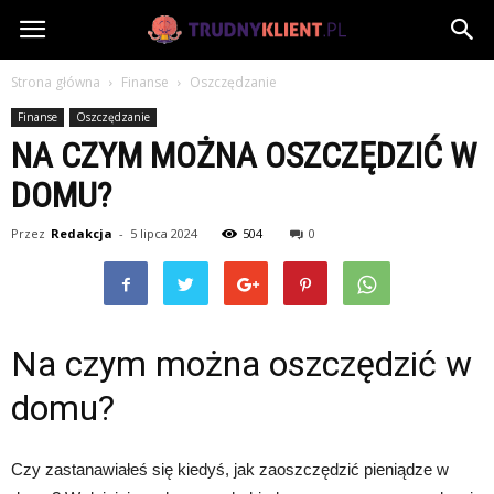
TrudnyKlient.pl
Strona główna
Finanse
Oszczędzanie
Finanse
Oszczędzanie
NA CZYM MOŻNA OSZCZĘDZIĆ W
DOMU?
Przez
Redakcja
-
5 lipca 2024
504
0
Na czym można oszczędzić w
domu?
Czy zastanawiałeś się kiedyś, jak zaoszczędzić pieniądze w